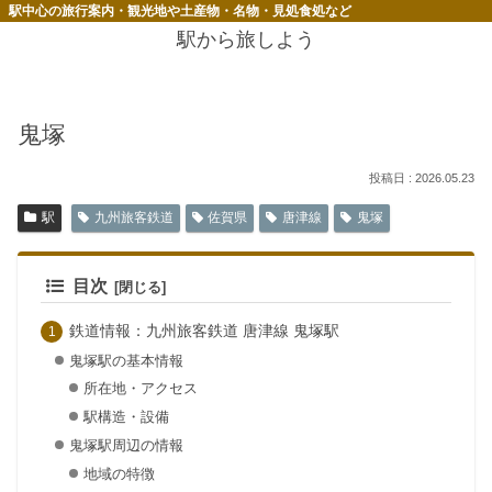
駅中心の旅行案内・観光地や土産物・名物・見処食処など
駅から旅しよう
鬼塚
2026.05.23
駅
九州旅客鉄道
佐賀県
唐津線
鬼塚
目次
鉄道情報：九州旅客鉄道 唐津線 鬼塚駅
鬼塚駅の基本情報
所在地・アクセス
駅構造・設備
鬼塚駅周辺の情報
地域の特徴