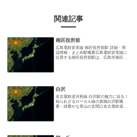
関連記事
南区役所前
駅
広島電鉄皆実線 南区役所前駅 詳細・周
辺情報・まとめ駅概要広島電鉄皆実線に
位置する南区役所前駅は、広島市南区の
行政の中心に位置する駅です。路面電車
が走る広島電鉄の中でも、皆実線は市内
中心部から南東部へと延びる重要な路線
であり、南区役所前駅は...
白沢
駅
名古屋鉄道河和線 白沢駅の魅力に迫る！
知られざるローカル線の真髄白沢駅概
要：緑豊かな里山の玄関口名古屋鉄道河
和線は、愛知県の豊田市を起点に知多半
島方面へと伸びる路線です。その中で
も、白沢駅は、豊かな自然に囲まれた静
かな駅として知られていま...