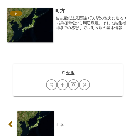
町方
駅
名古屋鉄道尾西線 町方駅の魅力に迫る！
～詳細情報から周辺環境、そして編集者
目線での感想まで～町方駅の基本情報：
尾西線のローカル駅の魅力名古屋鉄道
（名鉄）尾西線に位置する町方駅は、一
見すると静かなローカル駅です。しか
し、その周辺環境や歴史を紐...
せる
山本