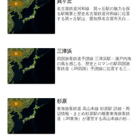
巽ヶ丘
駅
名古屋鉄道河和線 巽ヶ丘駅の魅力を探
る駅概要と歴史名古屋鉄道河和線に位置
する巽ヶ丘駅は、愛知県名古屋市天白区
に存在する地上駅です。単式ホーム1面1
線を有するシンプルな構造で、駅舎は比
較的コンパクトながらも清潔感があり、
利用客に優しい造りとな...
三津浜
駅
四国旅客鉄道予讃線 三津浜駅：瀬戸内海
の風を感じる、歴史とロマンの駅四国旅
客鉄道（JR四国）予讃線に位置する三津
浜駅は、愛媛県松山市にあり、瀬戸内海
の穏やかな景色と歴史的な街並みが魅力
の駅です。単なる通過駅としてだけでな
く、周辺の観光地への...
杉原
駅
東海旅客鉄道 高山本線 杉原駅 詳細・周
辺情報・まとめ杉原駅の概要東海旅客鉄
道（JR東海）が運営する高山本線の杉原
駅は、岐阜県可児郡御嵩町に位置する無
人駅です。標高は247.7メートル。1921
年（大正10年）11月12日に、日本国有鉄
道（...