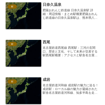
日奈久温泉
駅
肥薩おれんじ鉄道線 日奈久温泉駅 詳
細・周辺情報・まとめ駅概要肥薩おれん
じ鉄道線の日奈久温泉駅は、熊本県八代
市にある駅です。単式ホーム1面1線を有
する地上駅で、無人駅となっています。
駅舎は木造で、趣のある佇まいが特徴で
す。駅名からもわかるよ...
西尾
駅
名古屋鉄道西尾線 西尾駅：三河の玄関
口、歴史と文化、そして未来が交差する
駅西尾駅概要：アクセスと駅舎名古屋鉄
道西尾線西尾駅は、愛知県西尾市にある
同線の終着駅です。碧南市方面からの西
尾線と、蒲郡線との接続駅である吉良吉
田駅から約10キロメート...
成岩
駅
名古屋鉄道河和線 成岩駅の魅力に迫る！
成岩駅：ローカル線の魅力が凝縮された
駅舎名古屋鉄道河和線、知多半島を走る
ローカル線の魅力を存分に味わえる駅の
一つが、成岩駅です。駅舎自体は比較的
新しいながらも、どこか懐かしい雰囲気