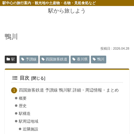
駅中心の旅行案内・観光地や土産物・名物・見処食処など
駅から旅しよう
鴨川
2026.04.28
駅
予讃線
四国旅客鉄道
香川県
鴨川
目次
四国旅客鉄道 予讃線 鴨川駅 詳細・周辺情報・まとめ
概要
歴史
駅構造
駅周辺地域
近隣施設