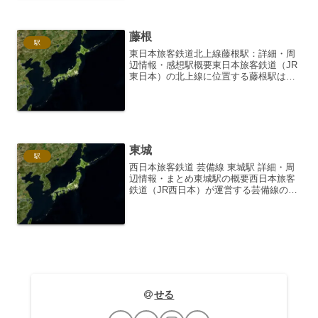
を漂わせる、温かみのあ...
藤根
駅
東日本旅客鉄道北上線藤根駅：詳細・周
辺情報・感想駅概要東日本旅客鉄道（JR
東日本）の北上線に位置する藤根駅は、
岩手県北上市に所在する無人駅です。
1957年（昭和32年）10月1日に開業しま
した。駅名の由来は、かつてこの地域が
「藤」の木が多く...
東城
駅
西日本旅客鉄道 芸備線 東城駅 詳細・周
辺情報・まとめ東城駅の概要西日本旅客
鉄道（JR西日本）が運営する芸備線の東
城駅は、広島県庄原市東城町にある駅で
す。芸備線は、備中神代駅（岡山県）か
ら備後庄原駅（広島県）までを結ぶ路線
ですが、東城駅は庄...
せる